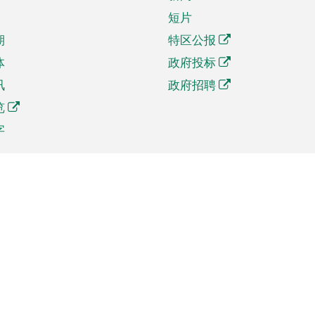
短片
期
特区公报
体
政府投标
讯
政府招聘
览
字
及贸易
相关连结
资
手机应用程序目录
贸会展
社交媒体目录
商机和服务
专题网站目录
讯
RSS订阅目录
权
表格下载