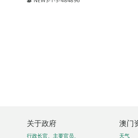
NEWS-1-5-484896
页
关于政府
澳门
脚
行政长官、主要官员、
天气