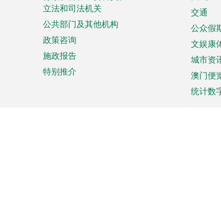
菜
立法和司法机关
单
交通
公共部门及其他机构
公众假
政策咨询
文娱康
施政报告
城市资
特别推介
澳门便
统计数
来澳旅游
商务
计划行程
贸易投
观光
澳门经
娱乐休闲
中小企
购物
市场资
节日盛事
知识产