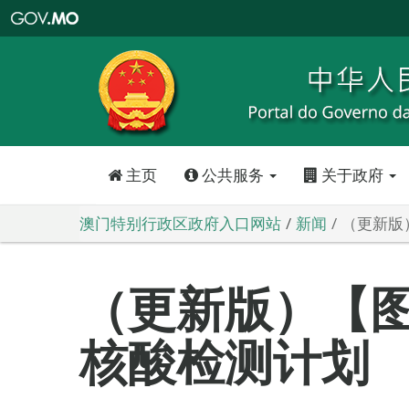
澳
门
特
别
行
政
区
政
府
入
口
网
站
主页
公共服务
关于政府
澳门特别行政区政府入口网站
新闻
（更新版
（更新版）【
核酸检测计划