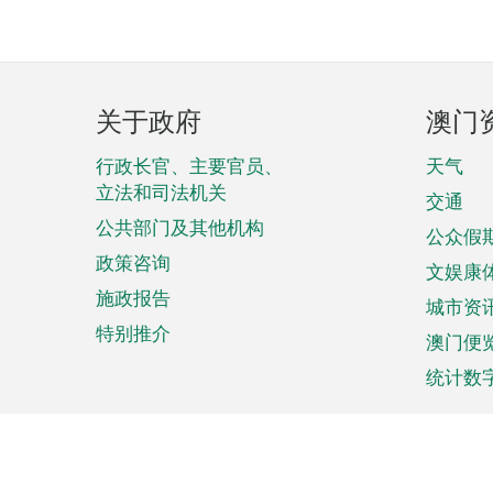
页
关于政府
澳门
脚
菜
行政长官、主要官员、
天气
立法和司法机关
单
交通
公共部门及其他机构
公众假
政策咨询
文娱康
施政报告
城市资
特别推介
澳门便
统计数
来澳旅游
商务
计划行程
贸易投