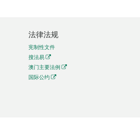
法律法规
宪制性文件
搜法易
澳门主要法例
国际公约