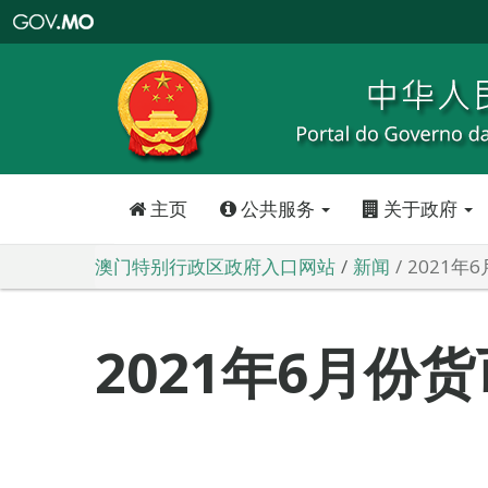
澳
门
特
别
行
政
区
政
府
入
口
网
站
主页
公共服务
关于政府
澳门特别行政区政府入口网站
新闻
2021年
2021年6月份