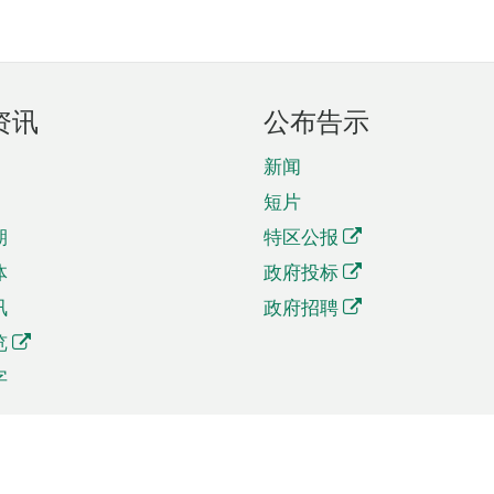
资讯
公布告示
新闻
短片
期
特区公报
体
政府投标
讯
政府招聘
览
字
及贸易
相关连结
资
手机应用程序目录