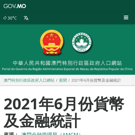
澳
門
特
30°C
別
行
政
區
政
府
入
口
網
站
澳門特別行政區政府入口網站
新聞
2021年6月份貨幣及金融統計
2021年6月份貨幣
及金融統計
來源：
澳門金融管理局（AMCM）