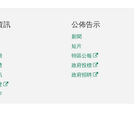
資訊
公佈告示
新聞
短片
期
特區公報
體
政府投標
訊
政府招聘
覽
字
及貿易
相關連結
資
手機應用程式目錄