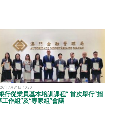
026年7月31日 10:30
2026年7月3
“銀行從業員基本培訓課程” 首次舉行“指
金管局
導工作組”及“專家組”會議
地方政