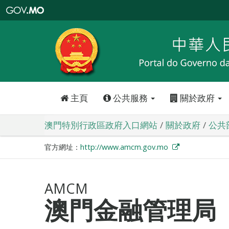
澳
門
特
別
行
政
區
政
府
入
口
網
站
主頁
公共服務
關於政府
澳門特別行政區政府入口網站
關於政府
公共
官方網址：
http://www.amcm.gov.mo
AMCM
澳門金融管理局