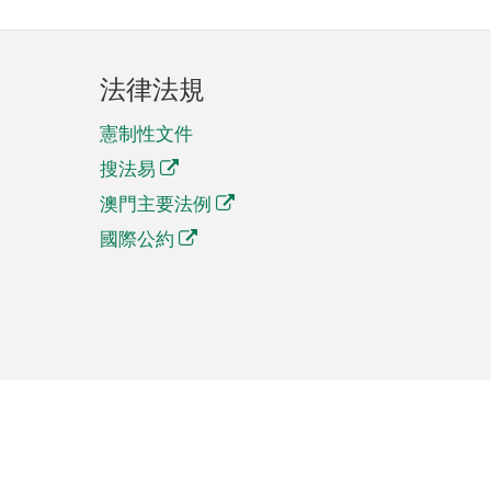
法律法規
憲制性文件
搜法易
澳門主要法例
國際公約