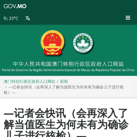
澳
门
特
33°C
别
行
政
区
政
府
入
口
网
站
澳门特别行政区政府入口网站
新闻
—记者会快讯（会再深入了解当值医生为何未有为确诊儿子进行核
检）—
—记者会快讯（会再深入了
解当值医生为何未有为确诊
儿子进行核检）—