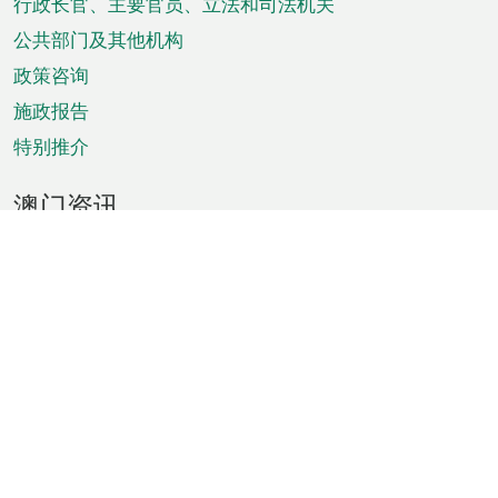
菜
行政长官、主要官员、立法和司法机关
单
公共部门及其他机构
政策咨询
施政报告
特别推介
澳门资讯
天气
交通
公众假期
文娱康体
城市资讯
澳门便览
统计数字