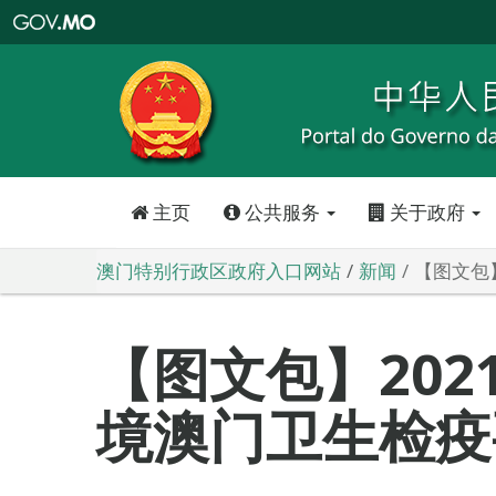
澳
门
特
别
行
政
区
政
府
入
口
网
站
主页
公共服务
关于政府
澳门特别行政区政府入口网站
新闻
【图文包】
【图文包】2021
境澳门卫生检疫