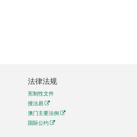
法律法规
宪制性文件
搜法易
澳门主要法例
国际公约