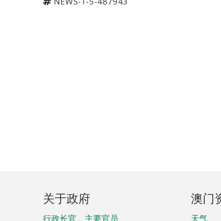
NEWS-1-5-487943
页
关于政府
澳门
脚
行政长官、主要官员、
天气