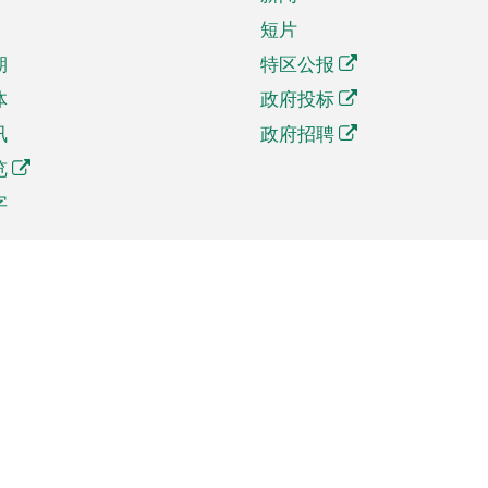
短片
期
特区公报
体
政府投标
讯
政府招聘
览
字
及贸易
相关连结
资
手机应用程序目录
贸会展
社交媒体目录
商机和服务
专题网站目录
讯
RSS订阅目录
权
表格下载