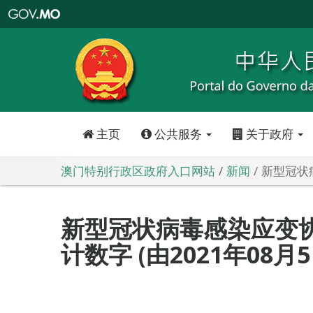
澳
门
特
别
行
政
区
政
府
入
口
网
站
主页
公共服务
关于政府
澳门特别行政区政府入口网站
新闻
新型冠状病
新型冠状病毒感染应变
计数字 (由2021年08月5日