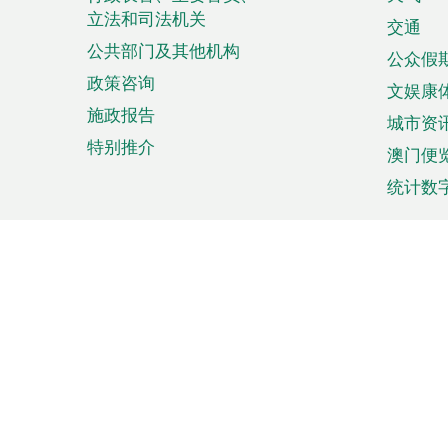
菜
立法和司法机关
单
交通
公共部门及其他机构
公众假
政策咨询
文娱康
施政报告
城市资
特别推介
澳门便
统计数
来澳旅游
商务
计划行程
贸易投
观光
澳门经
娱乐休闲
中小企
购物
市场资
节日盛事
知识产