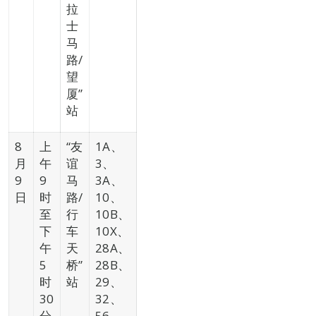
拉
士
马
路/
望
厦”
站
8
上
“友
1A、
月
午
谊
3、
9
9
马
3A、
日
时
路/
10、
至
行
10B、
下
车
10X、
午
天
28A、
5
桥”
28B、
时
站
29、
30
32、
分
56、