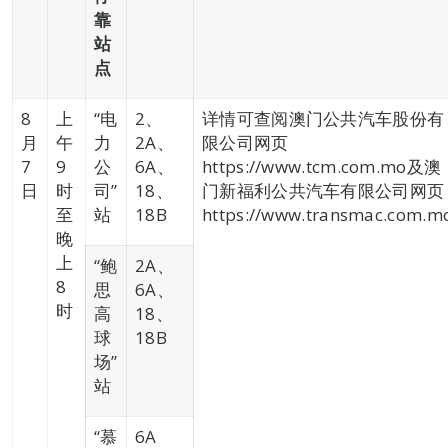
靠
站
点
8
上
“电
2、
详情可查阅澳门公共汽车股份有
月
午
力
2A、
限公司网页
7
9
公
6A、
https://www.tcm.com.mo及澳
日
时
司”
18、
门新福利公共汽车有限公司网页
至
站
18B
https://www.transmac.com.m
晚
上
“鲍
2A、
8
思
6A、
时
高
18、
球
18B
场”
站
“慕
6A