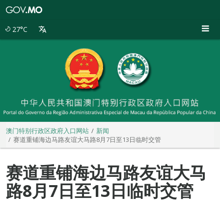
澳
门
特
27°C
别
行
政
区
政
府
入
口
网
站
澳门特别行政区政府入口网站
新闻
赛道重铺海边马路友谊大马路8月7日至13日临时交管
赛道重铺海边马路友谊大马
路8月7日至13日临时交管