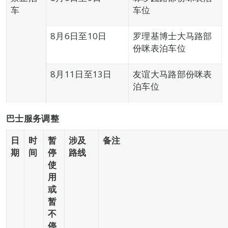
车
车位
8月6日至10日
罗理基博士大马路部
份咪表泊车位
8月11日至13日
友谊大马路部份咪表
泊车位
巴士服务调整
日
时
暂
涉及
备注
期
间
停
路线
使
用
或
暂
不
停