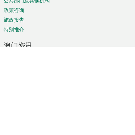
单
公共部门及其他机构
政策咨询
施政报告
特别推介
澳门资讯
天气
交通
公众假期
文娱康体
城市资讯
澳门便览
统计数字
公布告示