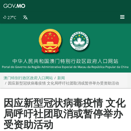
澳
门
特
27°C
别
行
政
区
政
府
入
口
网
站
澳门特别行政区政府入口网站
新闻
因应新型冠状病毒疫情 文化局呼吁社团取消或暂停举办受资助活动
因应新型冠状病毒疫情 文化
局呼吁社团取消或暂停举办
受资助活动