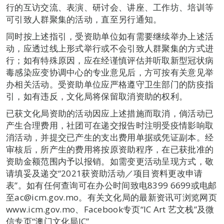
行的互访交流、表演、研讨会、讲座、工作坊、培训等
可引致人群聚集的活动，直至另行通知。
同时按上述指引，受资助单位如有需要继续举办上述活
动，应透过线上形式举行或不会引致人群聚集的方式进
行；如有特殊原因，应在经谨慎评估并听取新型冠状病
毒感染应变协调中心的专业意见后，方可按有关意见举
办相关活动。受资助单位应严格遵守卫生部门的防疫指
引，如有违反，文化局将保留取消资助的权利。
已获文化局资助的活动因应上述措施而取消，倘活动已
产生合理费用，社团可在递交报告时注明受疫情影响取
消活动，并提交已产生的支出费用单据或凭证副本。经
审核后，所产生的费用将按原资助程序，在已获批准的
资助金额范围内予以报销。如需变更活动呈现方式，敬
请填妥及递交“2021获资助活动／项目资料更改申请
表”。如有任何查询可在办公时间致电8399 6699或电邮
至ac@icm.gov.mo。有关文化局的最新资讯可浏览网页
www.icm.gov.mo、Facebook专页“IC Art 艺文栈”及微
信专页“澳门文化局IC”