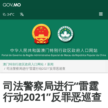
澳
门
特
34°C
别
行
政
区
政
府
入
口
网
站
澳门特别行政区政府入口网站
新闻
司法警察局进行“雷霆行动2021”反罪恶巡查
司法警察局进行“雷霆
行动2021”反罪恶巡查