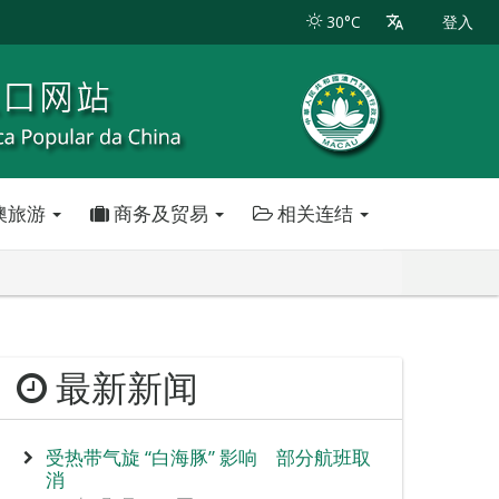
30°C
登入
澳旅游
商务及贸易
相关连结
最新新闻
受热带气旋 “白海豚” 影响 部分航班取
消