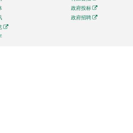
体
政府投标
讯
政府招聘
览
字
及贸易
相关连结
资
手机应用程序目录
贸会展
社交媒体目录
商机和服务
专题网站目录
讯
RSS订阅目录
权
表格下载
政公职局