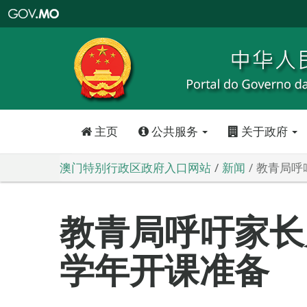
澳
门
特
别
行
政
区
政
府
入
口
网
站
主页
公共服务
关于政府
澳门特别行政区政府入口网站
新闻
教青局呼
教青局呼吁家长
学年开课准备