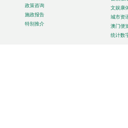
政策咨询
文娱康
施政报告
城市资
特别推介
澳门便
统计数
来澳旅游
商务
计划行程
贸易投
观光
澳门经
娱乐休闲
中小企
购物
市场资
节日盛事
知识产
网
网
页
使用条款
私隐声明
协调机构：澳门特别行政区行
站
脚