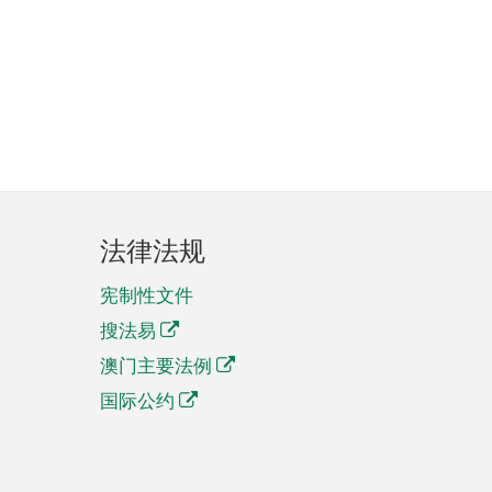
法律法规
宪制性文件
搜法易
澳门主要法例
国际公约