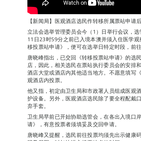
【新闻局】医观酒店选民作转移所属票站申请
立法会选举管理委员会今（1）日举行会议，选
11日23时59分之前已入境本澳并须入住医学
移投票站申请》，便可在选举日特定时段，前
唐晓峰指出，已交回《转移投票站申请》的选
店，因此，相关选民在票站执行委员会的安排
酒店大堂或酒店内其他适当地方。不愿意填写
观酒店内投票。
他又指，初定由卫生局和市政署人员组成医观
护设备。另外，医观酒店选民除了要全程配戴
弃手套。
卫生局早前已开始协助选管会，在各出入境口
请》，有意投票者须填妥及交回申请。
唐晓峰又提醒，选民前往投票均须先出示健康