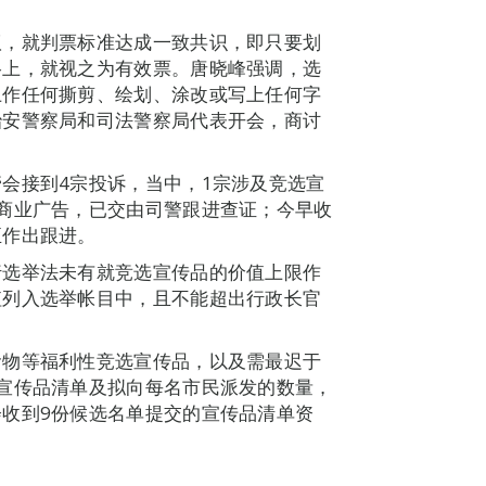
议，就判票标准达成一致共识，即只要划
格上，就视之为有效票。唐晓峰强调，选
上作任何撕剪、绘划、涂改或写上任何字
治安警察局和司法警察局代表开会，商讨
会接到4宗投诉，当中，1宗涉及竞选宣
商业广告，已交由司警跟进查证；今早收
正作出跟进。
行选举法未有就竞选宣传品的价值上限作
值列入选举帐目中，且不能超出行政长官
食物等福利性竞选宣传品，以及需最迟于
宣传品清单及拟向每名市民派发的数量，
收到9份候选名单提交的宣传品清单资