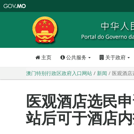
澳
门
特
别
行
政
区
政
府
入
口
网
站
主页
公共服务
关于政府
澳门特别行政区政府入口网站
新闻
医观酒店
医观酒店选民申
站后可于酒店内