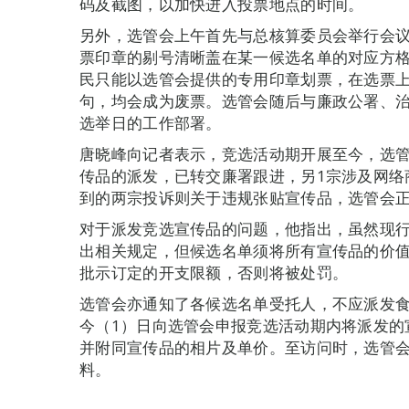
码及截图，以加快进入投票地点的时间。
另外，选管会上午首先与总核算委员会举行会
票印章的剔号清晰盖在某一候选名单的对应方
民只能以选管会提供的专用印章划票，在选票
句，均会成为废票。选管会随后与廉政公署、
选举日的工作部署。
唐晓峰向记者表示，竞选活动期开展至今，选管
传品的派发，已转交廉署跟进，另1宗涉及网络
到的两宗投诉则关于违规张贴宣传品，选管会
对于派发竞选宣传品的问题，他指出，虽然现
出相关规定，但候选名单须将所有宣传品的价
批示订定的开支限额，否则将被处罚。
选管会亦通知了各候选名单受托人，不应派发
今（1）日向选管会申报竞选活动期内将派发的
并附同宣传品的相片及单价。至访问时，选管会
料。