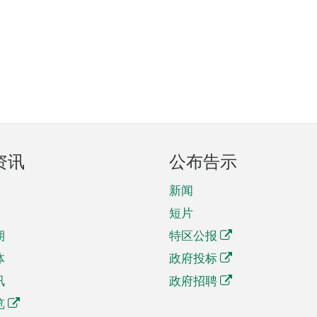
资讯
公布告示
新闻
短片
期
特区公报
体
政府投标
讯
政府招聘
览