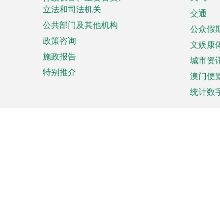
菜
立法和司法机关
单
交通
公共部门及其他机构
公众假
政策咨询
文娱康
施政报告
城市资
特别推介
澳门便
统计数
来澳旅游
商务
计划行程
贸易投
观光
澳门经
娱乐休闲
中小企
购物
市场资
节日盛事
知识产