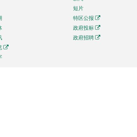
短片
期
特区公报
体
政府投标
讯
政府招聘
览
字
及贸易
相关连结
资
手机应用程序目录
贸会展
社交媒体目录
商机和服务
专题网站目录
讯
RSS订阅目录
权
表格下载