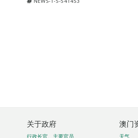
NEWS-1-5-541453
页
关于政府
澳门
脚
行政长官、主要官员、
天气