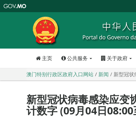
澳
门
特
别
行
政
区
政
府
入
口
网
站
主页
公共服务
关于政府
澳门特别行政区政府入口网站
新闻
新型冠状病
新型冠状病毒感染应变
计数字 (09月04日08:00