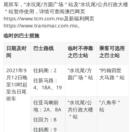
尾班车，“水坑尾/方圆广场＂站及“水坑尾/公共行政大楼
＂站暂停使用，详情可查阅澳巴网页
https://www.tcm.com.mo及新福利网页
https://www.transmac.com.mo。
临时的巴士措施
日期及时
巴士路线
临时不停靠
乘客可选用
间
之巴士站
之巴士站
2021年9
往妈阁：2
“水坑尾/方
“约翰四世
月12日晚
圆广场＂站
大马路＂站
往新马路：
至10时起
4、18A、19
至当日尾
班车
往亚马喇前
“水坑尾/公
“八角亭＂
地：2A、8A
共行政大楼
站
＂站
往回力：8
往妈阁：9