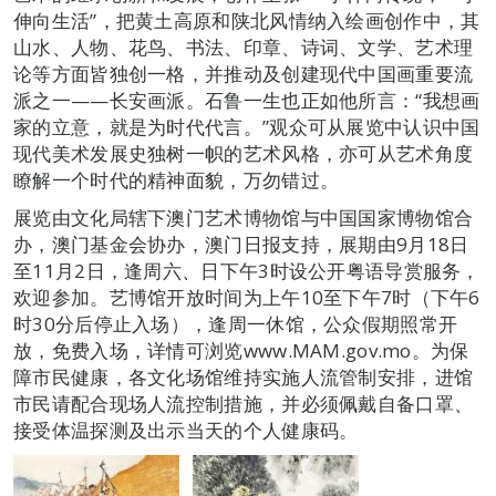
伸向生活”，把黄土高原和陕北风情纳入绘画创作中，其
山水、人物、花鸟、书法、印章、诗词、文学、艺术理
论等方面皆独创一格，并推动及创建现代中国画重要流
派之一——长安画派。石鲁一生也正如他所言：“我想画
家的立意，就是为时代代言。”观众可从展览中认识中国
现代美术发展史独树一帜的艺术风格，亦可从艺术角度
瞭解一个时代的精神面貌，万勿错过。
展览由文化局辖下澳门艺术博物馆与中国国家博物馆合
办，澳门基金会协办，澳门日报支持，展期由9月18日
至11月2日，逢周六、日下午3时设公开粤语导赏服务，
欢迎参加。艺博馆开放时间为上午10至下午7时（下午6
时30分后停止入场），逢周一休馆，公众假期照常开
放，免费入场，详情可浏览www.MAM.gov.mo。为保
障市民健康，各文化场馆维持实施人流管制安排，进馆
市民请配合现场人流控制措施，并必须佩戴自备口罩、
接受体温探测及出示当天的个人健康码。