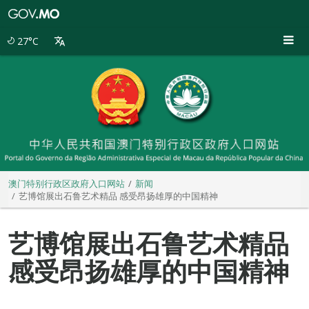
澳
门
特
27°C
别
行
政
区
政
府
入
口
网
站
澳门特别行政区政府入口网站
新闻
艺博馆展出石鲁艺术精品 感受昂扬雄厚的中国精神
艺博馆展出石鲁艺术精品
感受昂扬雄厚的中国精神