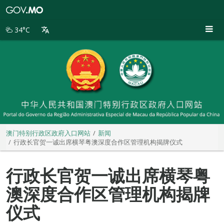
澳
门
特
34°C
别
行
政
区
政
府
入
口
网
站
澳门特别行政区政府入口网站
新闻
行政长官贺一诚出席横琴粤澳深度合作区管理机构揭牌仪式
行政长官贺一诚出席横琴粤
澳深度合作区管理机构揭牌
仪式