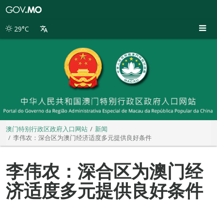
澳
门
特
29°C
别
行
政
区
政
府
入
口
网
站
澳门特别行政区政府入口网站
新闻
李伟农：深合区为澳门经济适度多元提供良好条件
李伟农：深合区为澳门经
济适度多元提供良好条件