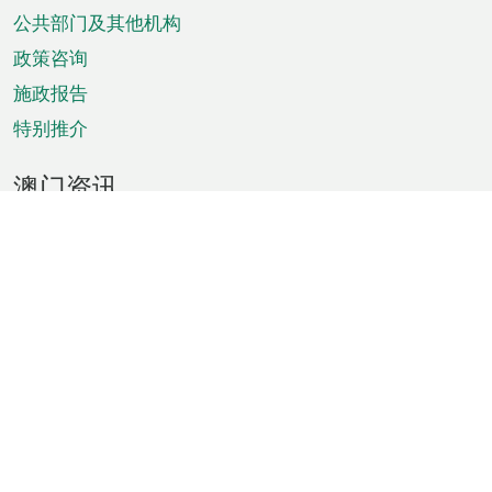
单
公共部门及其他机构
政策咨询
施政报告
特别推介
澳门资讯
天气
交通
公众假期
文娱康体
城市资讯
澳门便览
统计数字