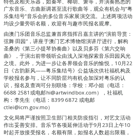
特色及相关乐器，如秦琴、椰胡、箫等，并演奏熟悉的
广东音乐、古曲新调甚至流行歌曲等，观众有机会与“粤
乐集结号”音乐会的多位音乐家展演交流。上述两项活动
均设少量旁听名额，欢迎有与趣巿民报名观摩。
由澳门乐团音乐总监兼首席指挥吕嘉主讲的“演前导赏：
弦舞‧田园”，讲座于澳门艺术博物馆演讲厅进行，解构
圣桑的《第三小提琴协奏曲》以及贝多芬《第六交响
曲》，于演出前带领听众由浅入深地探索音乐田园风光
之境。此外，为进一步让各界领会音乐的愉悦，10月22
日《古韵新风——粤乐集结号》公益场次供社福机构及
学校报名参与，让不同阶层均有机会加深对粤乐的认
识，报名及查询可分别联络：学校：邓小姐（电话：
6688 2581或电邮hi@artwindbox.com），社福机
构：李先生（电话：8399 6872 或电邮
ctlei@icm.gov.mo）
文化局将严谨按照卫生部门相关防疫指引，对艺文活动
作出妥善安排。音乐节各项延伸活动于9月23日上午10
时起开放接受报名，名额有限，如报名人数超出限额，