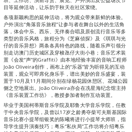
班、工作坊、演前导赏、展览、户外演出及公益场次节
目等延伸活动，让乐韵于秋天在社区萦绕。
各项新颖构思的延伸活动，将为观众带来新鲜的体验。
户外演出“角落音乐旅程”让参与者在舞台以外的生活角
落，体会中乐、西乐、无伴奏合唱及原创流行音乐等多
类型的音乐风格，旅程分为《芝麻侦探》及《琪琪与光
仔的音乐异想》两条各具特色的路线，随着乐声引领分
别走访澳门历史城区及穿梭氹仔大街小巷；音乐艺术装
置《会发“声”的Graffiti》由本地经验丰富的音响工程师
João Oliveira创作，画布上的“乐器”皆为听得见的互动
装置，观众可即席化身乐手，谱出美妙的音乐盛宴，装
置于10月及11月期间分别在绿杨花园休憩区、花城公园
侧之空地展出。João Oliveira亦会在冼星海纪念馆主持
《音乐装置工作坊》，教授参加者制作互动装置。
毕业于美国柯蒂斯音乐学院及耶鲁大学音乐学院，任教
于中央音乐学院，及曾以17岁之龄勇夺柴可夫斯基国际
音乐比赛小提琴组银奖的陈曦将进行小提琴大师班，指
导学生提升演奏技巧；粤乐“私伙局”工作坊将介绍粤乐