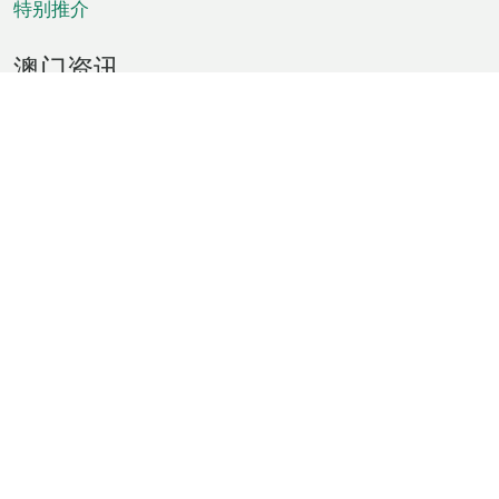
特别推介
澳门资讯
天气
交通
公众假期
文娱康体
城市资讯
澳门便览
统计数字
公布告示
新闻
短片