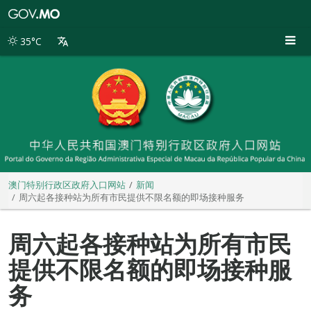
澳
门
特
35°C
别
行
政
区
政
府
入
口
网
站
澳门特别行政区政府入口网站
新闻
周六起各接种站为所有市民提供不限名额的即场接种服务
周六起各接种站为所有市民
提供不限名额的即场接种服
务