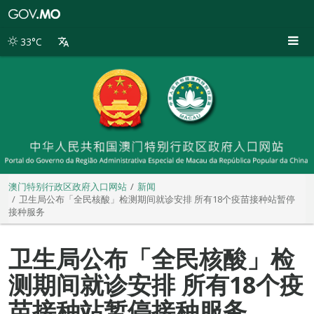
澳
门
特
33°C
别
行
政
区
政
府
入
口
网
站
澳门特别行政区政府入口网站
新闻
卫生局公布「全民核酸」检测期间就诊安排 所有18个疫苗接种站暂停
接种服务
卫生局公布「全民核酸」检
测期间就诊安排 所有18个疫
苗接种站暂停接种服务