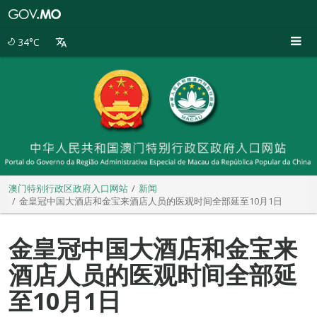
澳
门
特
34°C
别
行
政
区
政
府
入
口
网
站
澳门特别行政区政府入口网站
新闻
金皇冠中国大酒店和金宝来酒店人员的医观时间全部延至10月1日
金皇冠中国大酒店和金宝来
酒店人员的医观时间全部延
至10月1日