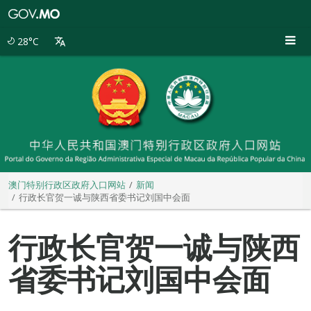
澳
门
特
28°C
别
行
政
区
政
府
入
口
网
站
澳门特别行政区政府入口网站
新闻
行政长官贺一诚与陕西省委书记刘国中会面
行政长官贺一诚与陕西
省委书记刘国中会面