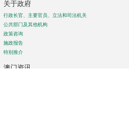
关于政府
脚
菜
行政长官、主要官员、立法和司法机关
单
公共部门及其他机构
政策咨询
施政报告
特别推介
澳门资讯
天气
交通
公众假期
文娱康体
城市资讯
澳门便览