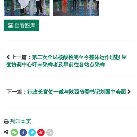
查看图库
上一篇：
第二次全民核酸检测至今整体运作理想 应
变协调中心吁未采样者及早前往各站点采样
下一篇：
行政长官贺一诚与陕西省委书记刘国中会面
列印本页