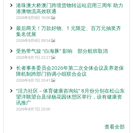
港珠澳大桥澳门跨境货物转运站启用三周年 助力
港澳物流高效联通
2026年8月8日 10:00
最后两天！万款好物、1 元限定、百万元抽奖齐
集名优展
2026年8月8日 09:54
受热带气旋 “白海豚” 影响 部分航班取消
2026年8月7日 22:27
长者事务委员会2026年第二次全体会议及养老保
障机制跨部门协调小组联合会议
2026年8月7日 20:41
“活力社区 – 体育健康咨询站” 8月份分别在松山东
望洋眺望台及绿杨花园休憩区举行，设有健康资
讯推广
2026年8月7日 20:00
查看全部