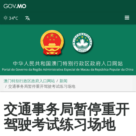
澳
门
特
34°C
别
行
政
区
政
府
入
口
网
站
澳门特别行政区政府入口网站
新闻
交通事务局暂停重开驾驶考试练习场地
交通事务局暂停重开
驾驶考试练习场地