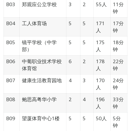
B03
郑观应公立学校
3
2
55人
11分
钟
B04
工人体育场
5
5
171
17分
人
钟
B05
镜平学校（中学
5
5
175
18分
部）
人
钟
B06
中葡职业技术学校
6
2
178
22分
体育馆
人
钟
B07
健康生活教育园地
4
3
170
24分
人
钟
B08
鲍思高粤华小学
2
4
196
33分
人
钟
B09
望厦体育中心1楼
5
5
50人
5分
钟