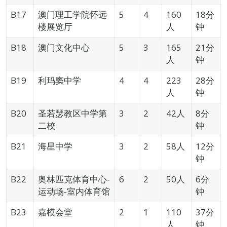
B17
澳门理工学院怀远
5
4
160
18分
楼展览厅
人
钟
B18
澳门文化中心
5
3
165
21分
人
钟
B19
利玛窦中学
4
4
223
28分
人
钟
B20
圣若瑟教区中学第
3
2
42人
8分
二校
钟
B21
海星中学
3
2
58人
12分
钟
B22
奥林匹克体育中心-
6
2
50人
6分
运动场-室内体育馆
钟
B23
嘉模会堂
2
1
110
37分
人
钟