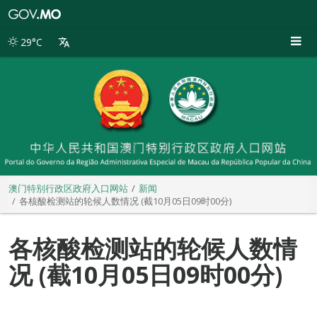
澳
门
特
29°C
别
行
政
区
政
府
入
口
网
站
澳门特别行政区政府入口网站
新闻
各核酸检测站的轮候人数情况 (截10月05日09时00分)
各核酸检测站的轮候人数情
况 (截10月05日09时00分)