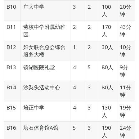
B10
广大中学
3
2
100
20分
人
钟
B11
劳校中学附属幼稚
2
2
170
43分
园
人
钟
B12
妇女联合总会综合
1
2
30人
10分
服务大楼
钟
B13
镜湖医院礼堂
4
5
80人
9分
钟
B14
沙梨头活动中心
4
3
80人
11分
钟
B15
培正中学
4
3
130
19分
人
钟
B16
塔石体育馆A馆
5
3
190
24分
人
钟