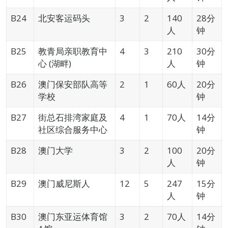
B24
北安客运码头
3
2
140
28分
人
钟
B25
教青局亲职教育中
4
3
210
30分
心 (湖畔)
人
钟
B26
澳门保安部队高等
2
1
60人
20分
学校
钟
B27
街总石排湾家庭及
4
1
70人
14分
社区综合服务中心
钟
B28
澳门大学
3
2
100
20分
人
钟
B29
澳门威尼斯人
12
5
247
15分
人
钟
B30
澳门东亚运体育馆
3
2
70人
14分