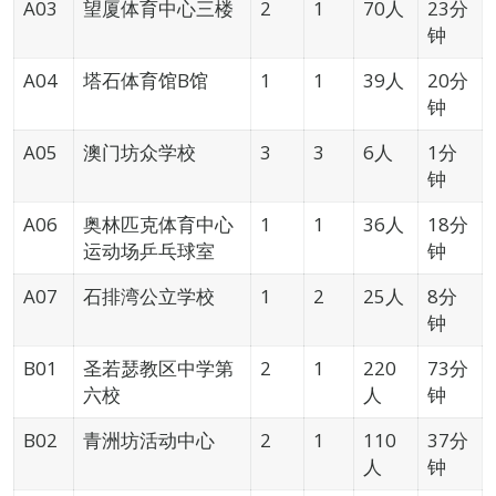
A03
望厦体育中心三楼
2
1
70人
23分
钟
A04
塔石体育馆B馆
1
1
39人
20分
钟
A05
澳门坊众学校
3
3
6人
1分
钟
A06
奥林匹克体育中心
1
1
36人
18分
运动场乒乓球室
钟
A07
石排湾公立学校
1
2
25人
8分
钟
B01
圣若瑟教区中学第
2
1
220
73分
六校
人
钟
B02
青洲坊活动中心
2
1
110
37分
人
钟