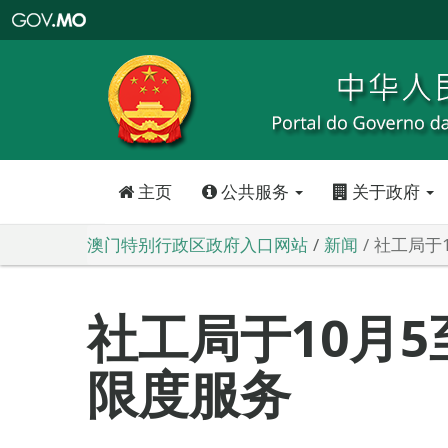
澳
门
特
别
行
政
区
政
府
入
口
网
站
主页
公共服务
关于政府
澳门特别行政区政府入口网站
新闻
社工局于
社工局于10月5
限度服务