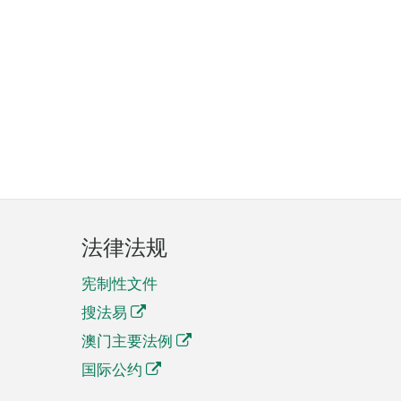
法律法规
宪制性文件
搜法易
澳门主要法例
国际公约