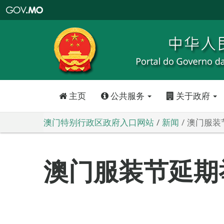
澳
门
特
别
行
政
区
政
府
入
口
网
站
主页
公共服务
关于政府
澳门特别行政区政府入口网站
新闻
澳门服装
澳门服装节延期