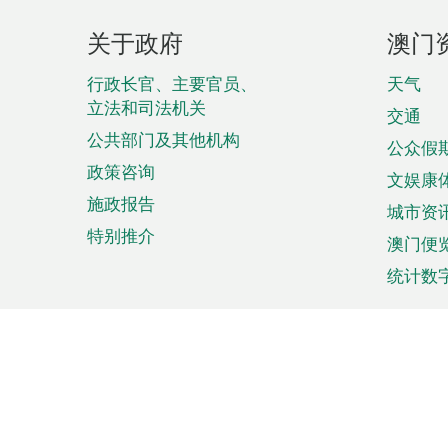
页
关于政府
澳门
脚
菜
行政长官、主要官员、
天气
立法和司法机关
单
交通
公共部门及其他机构
公众假
政策咨询
文娱康
施政报告
城市资
特别推介
澳门便
统计数
来澳旅游
商务
计划行程
贸易投
观光
澳门经
娱乐休闲
中小企