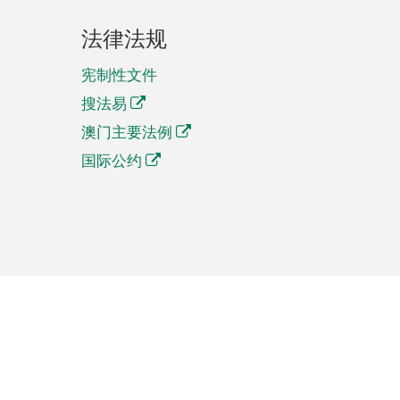
法律法规
宪制性文件
搜法易
澳门主要法例
国际公约