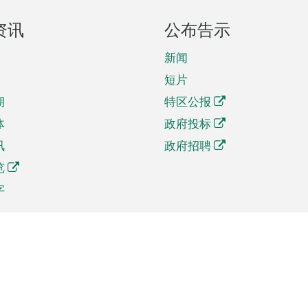
资讯
公布告示
新闻
短片
期
特区公报
体
政府投标
讯
政府招聘
览
字
及贸易
相关连结
资
手机应用程序目录
贸会展
社交媒体目录
商机和服务
专题网站目录