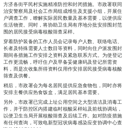
方济各街平民村实施精准防控和封闭措施。市政署联同
治安警察局及社会工作局组成维生及支援小组，开展住
户调查工作，瞭解实际居民数量及基本需要，以便供应
生活物资。同时，将协助卫生局有序地分批安排围封范
围的居民接受病毒核酸筛查采样。
穿着防护装备的工作人员会记录每户人数、联络电话、
长者及特殊需要人士数目等资料，同时向住户派发围封
期间各措施工作安排之资料及紧急联系方式。为使登记
工作更流畅，呼吁住户及早备妥健康码及登记所需资
料，而是次收集所得资料仅用作安排居民接受病毒核酸
筛查及供餐。
稍后，市政署会为每名居民提供应急食物包，同时亦将
安排主餐供应热食饭盒，满足居民基本需要。
另外，市政署已完成上址公用空间之大型清洁及消毒工
作，并于防控区内搭建临时核酸采样站及前线协调站，
以便卫生当局开展核酸筛查及后续工作。如对防疫措施
有任何查询，可致电新型冠状病毒感染应变协调中心查