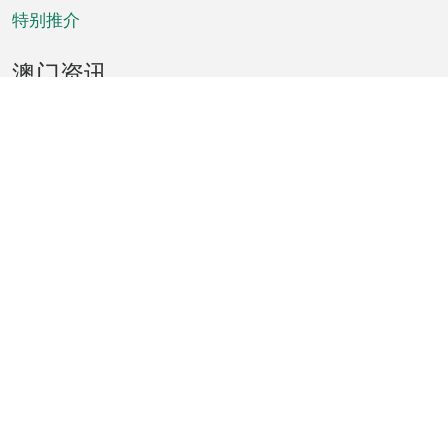
特别推介
澳门资讯
天气
交通
公众假期
文娱康体
城市资讯
澳门便览
统计数字
公布告示
新闻
短片