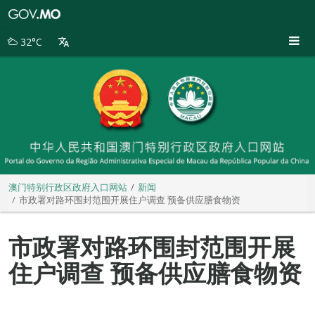
澳
门
特
32°C
别
行
政
区
政
府
入
口
网
站
澳门特别行政区政府入口网站
新闻
市政署对路环围封范围开展住户调查 预备供应膳食物资
市政署对路环围封范围开展
住户调查 预备供应膳食物资