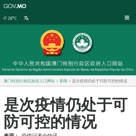
澳
门
特
28°C
别
行
政
区
政
府
入
口
网
站
澳门特别行政区政府入口网站
新闻
是次疫情仍处于可防可控的情况
是次疫情仍处于可
防可控的情况
来源：
疫情记者会快讯