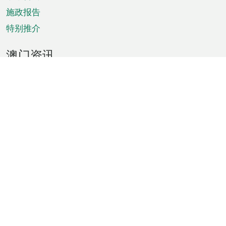
施政报告
特别推介
澳门资讯
天气
交通
公众假期
文娱康体
城市资讯
澳门便览
统计数字
公布告示
新闻