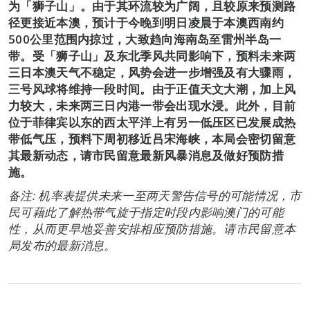
为「狮子山」。由于其环流较为广阔，且较原来预测路
径更接近本澳，预计于今晚到明日凌晨于本澳西南约
500公里范围内掠过，大致趋向海南岛至雷州半岛一
带。受「狮子山」及东北季风共同影响下，预料未来两
三日本澳天气不稳定，风势会进一步增强及有大骤雨，
三号风球将维持一段时间。由于正值天文大潮，加上风
力较大，未来两三日内港一带会出现水浸。此外，目前
位于菲律宾以东的西太平洋上有另一低压区已发展成热
带低气压，预料下周初移近吕宋海峡，本局会密切留意
其最新动态，请市民留意最新风暴消息及做好预防措
施。
备注: 机率表提供未来一至两天警告信号的可能情况，市
民可藉此了解热带气旋于指定时段内影响澳门的可能
性，从而更早地妥善安排相应预防措施。请市民留意本
局发布的最新消息。