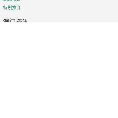
特别推介
澳门资讯
天气
交通
公众假期
文娱康体
城市资讯
澳门便览
统计数字
公布告示
新闻
短片