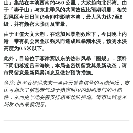
山」集结在本澳西南约460 公里，大致趋向北部湾。由
于「狮子山」与东北季风的共同效应比预期明显，相关
烈风区今日日间仍会间中影响本澳，最大风力达7至8
级，并有频密大骤雨及雷暴。
由于正值天文大潮，在迭加风暴潮效应下，今日晚上内
港一带有机会因叠加强风而造成风暴潮水浸，预测水浸
高度为0.5米以下。
此外，目前位于菲律宾以东的热带风暴「圆规」，预料
下周初移近吕宋海峡，本局会密切留意其最新动态，请
市民留意最新风暴消息及做好预防措施。
备注: 机率表提供未来一至两天警告信号的可能情况，市
民可藉此了解热带气旋于指定时段内影响澳门的可能
性，从而更早地妥善安排相应预防措施。请市民留意本
局发布的最新消息。