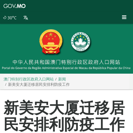
澳
门
特
30°C
别
行
政
区
政
府
入
口
网
站
澳门特别行政区政府入口网站
新闻
新美安大厦迁移居民安排利防疫工作
新美安大厦迁移居
民安排利防疫工作