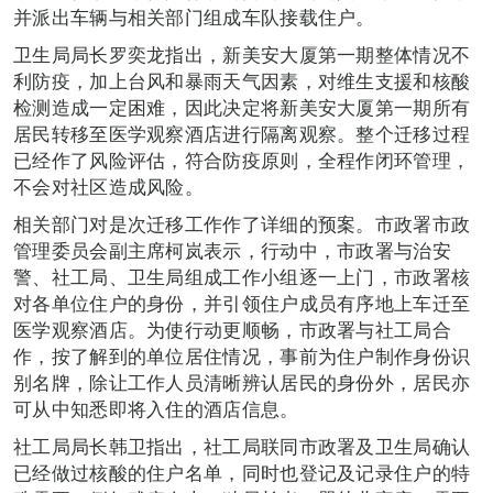
并派出车辆与相关部门组成车队接载住户。
卫生局局长罗奕龙指出，新美安大厦第一期整体情况不
利防疫，加上台风和暴雨天气因素，对维生支援和核酸
检测造成一定困难，因此决定将新美安大厦第一期所有
居民转移至医学观察酒店进行隔离观察。整个迁移过程
已经作了风险评估，符合防疫原则，全程作闭环管理，
不会对社区造成风险。
相关部门对是次迁移工作作了详细的预案。市政署市政
管理委员会副主席柯岚表示，行动中，市政署与治安
警、社工局、卫生局组成工作小组逐一上门，市政署核
对各单位住户的身份，并引领住户成员有序地上车迁至
医学观察酒店。为使行动更顺畅，市政署与社工局合
作，按了解到的单位居住情况，事前为住户制作身份识
别名牌，除让工作人员清晰辨认居民的身份外，居民亦
可从中知悉即将入住的酒店信息。
社工局局长韩卫指出，社工局联同市政署及卫生局确认
已经做过核酸的住户名单，同时也登记及记录住户的特