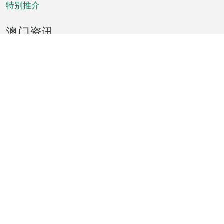
特别推介
澳门资讯
天气
交通
公众假期
文娱康体
城市资讯
澳门便览
统计数字
公布告示
新闻
短片