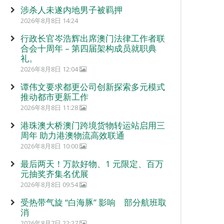
涉杀人未遂内地男子被羁押
2026年8月8日 14:24
行政长官岑浩辉出席澳门法律工作者联
合会十周年 – 第四届架构成员就职典
礼。
2026年8月8日 12:04
谭伟文要求都更公司创新探索多元模式
推动都市更新工作
2026年8月8日 11:28
港珠澳大桥澳门跨境货物转运站启用三
周年 助力港澳物流高效联通
2026年8月8日 10:00
最后两天！万款好物、1 元限定、百万
元抽奖齐集名优展
2026年8月8日 09:54
受热带气旋 “白海豚” 影响 部分航班取
消
2026年8月7日 22:27