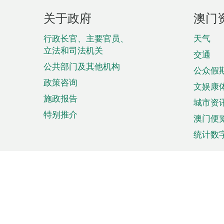
页
关于政府
澳门
脚
菜
行政长官、主要官员、
天气
立法和司法机关
单
交通
公共部门及其他机构
公众假
政策咨询
文娱康
施政报告
城市资
特别推介
澳门便
统计数
来澳旅游
商务
计划行程
贸易投
观光
澳门经
娱乐休闲
中小企