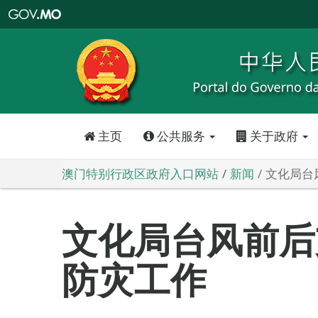
澳
门
特
别
行
政
区
政
府
入
口
网
站
主页
公共服务
关于政府
澳门特别行政区政府入口网站
新闻
文化局台
文化局台风前后
防灾工作