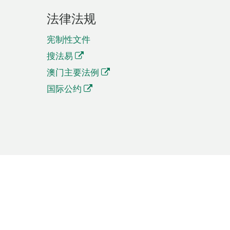
法律法规
宪制性文件
搜法易
澳门主要法例
国际公约