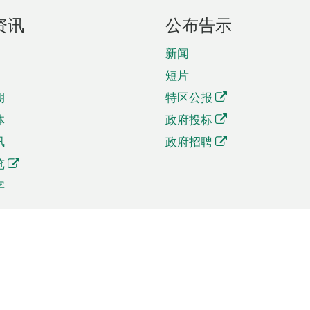
资讯
公布告示
新闻
短片
期
特区公报
体
政府投标
讯
政府招聘
览
字
及贸易
相关连结
资
手机应用程序目录
贸会展
社交媒体目录
商机和服务
专题网站目录