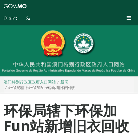
澳
门
特
35°C
别
行
政
区
政
府
入
口
网
站
澳门特别行政区政府入口网站
新闻
环保局辖下环保加Fun站新增旧衣回收
环保局辖下环保加
Fun站新增旧衣回收