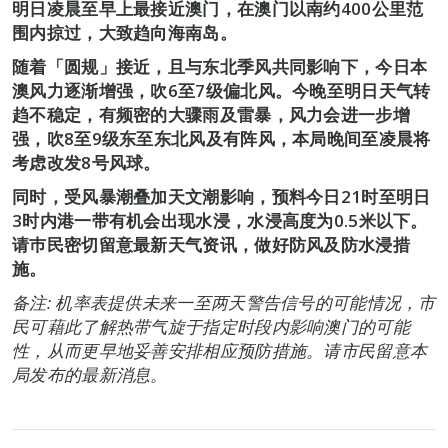
明日凌晨至早上最接近澳门，在澳门以南约400公里范
围内掠过，大致趋向海南岛。
随着「圆规」接近，且与东北季风共同影响下，今日本
澳风力逐渐增强，吹6至7级偏北风。今晚至明日天气转
趋不稳定，有频密的大骤雨及雷暴，风力会进一步增
强，吹8至9级东至东北风及有阵风，本局晚间至凌晨将
考虑改发8号风球。
同时，受风暴潮叠加天文潮影响，预料今日21时至明日
3时内港一带有机会出现水浸，水浸高度为0.5米以下。
请巿民密切留意最新天气资讯，做好防风及防水浸措
施。
备注: 机率表提供未来一至两天警告信号的可能情况，市
民可藉此了解热带气旋于指定时段内影响澳门的可能
性，从而更早地妥善安排相应预防措施。请市民留意本
局发布的最新消息。