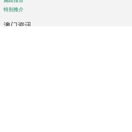
特别推介
澳门资讯
天气
交通
公众假期
文娱康体
城市资讯
澳门便览
统计数字
公布告示
新闻
短片