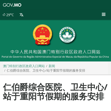
澳
门
特
29°C
别
行
政
区
政
府
入
口
网
站
澳门特别行政区政府入口网站
新闻
仁伯爵综合医院、卫生中心/站于重阳节假期的服务安排
仁伯爵综合医院、卫生中心/
站于重阳节假期的服务安排