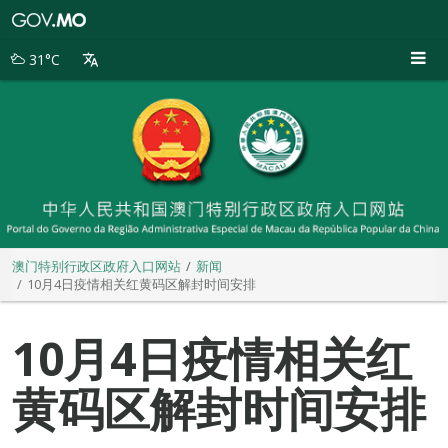
澳
门
特
31°C
别
行
政
区
政
府
入
口
网
站
澳门特别行政区政府入口网站
新闻
10月4日疫情相关红黄码区解封时间安排
10月4日疫情相关红
黄码区解封时间安排