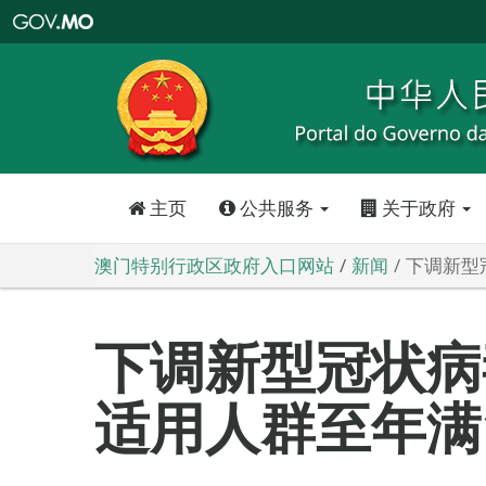
澳
门
特
别
行
政
区
政
府
入
口
网
站
主页
公共服务
关于政府
澳门特别行政区政府入口网站
新闻
下调新型
下调新型冠状病
适用人群至年满