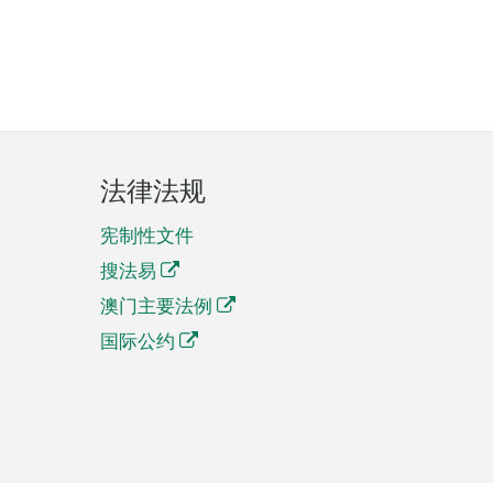
法律法规
宪制性文件
搜法易
澳门主要法例
国际公约