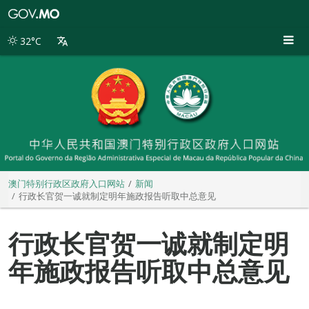
澳
门
特
32°C
别
行
政
区
政
府
入
口
网
站
澳门特别行政区政府入口网站
新闻
行政长官贺一诚就制定明年施政报告听取中总意见
行政长官贺一诚就制定明
年施政报告听取中总意见