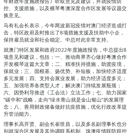
年财政年度施政报告》听取意见及建议，并就疫情防
控、支援措施，以及横琴粤澳深度合作区发展等议题交
换意见。
马有礼会长表示，今年两波新冠疫情对澳门经济造成打
击，特区政府及时推出了8项措施支援及扶助中小企，
保持雇员就业和社会稳定。中总对此非常支持。
就澳门特区发展和政府2022年度施政报告，中总提出8
项意见和建议，包括：一、推动商界齐心做好粤澳合作
开发横琴这篇大文章；二、精准扶持措施，助渡疫境，
保就业；三、固根基、扬优势、补短板，加快经济适度
多元发展；四、支持会展业发展，助力经济适度多元；
五、加强培养各类型人才，解决澳门持续发展瓶颈；
六、因势利导推进《工会法》立法工作；七、助力国家
“碳中和”战略，走向“绿水青山就是金山银山”的发展理
念；八、善用财政储备做好抗疫措施，优化行政改革提
升管治能力。
理事长高开贤、副会长崔世昌，以及多名副理事长也分
别就深合区发展及其协调联系机制、珠澳疫情联防联控