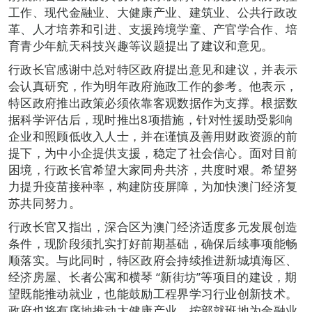
工作、现代金融业、大健康产业、建筑业、公共行政改
革、人才培养和引进、支援跨境学童、产官学合作、培
育青少年航天科技兴趣等议题提出了建议和意见。
行政长官感谢中总对特区政府提出意见和建议，并表示
会认真研究，作为明年政府施政工作的参考。他表示，
特区政府推出政策必须依靠客观数据作为支撑。根据数
据科学评估后，现时推出8项措施，针对性援助受影响
企业和照顾低收入人士，并在谨慎及善用财政资源的前
提下，为中小企提供支援，稳定了社会信心。面对目前
困境，行政长官希望大家同舟共济，共度时艰。希望努
力提升疫苗接种率，构建防疫屏障，为加快澳门经济复
苏共同努力。
行政长官又指出，深合区为澳门经济适度多元发展创造
条件，现阶段须扎实打好前期基础，确保后续事项能畅
顺落实。与此同时，特区政府会持续推进新城填海区、
经济房屋、长者公寓和横琴 “新街坊”等项目的建设，期
望既能推动就业，也能鼓励工程界学习行业创新技术。
政府也将有序地推动大健康产业，按部就班地为金融业