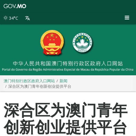
澳
门
特
34°C
别
行
政
区
政
府
入
口
网
站
澳门特别行政区政府入口网站
新闻
深合区为澳门青年创新创业提供平台
深合区为澳门青年
创新创业提供平台