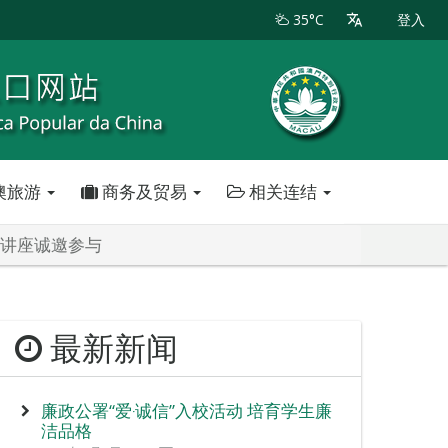
35°C
登入
澳旅游
商务及贸易
相关连结
术讲座诚邀参与
最新新闻
廉政公署“爱‧诚信”入校活动 培育学生廉
洁品格