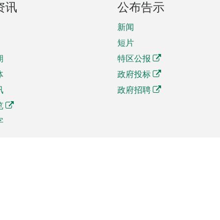
资讯
公布告示
新闻
短片
期
特区公报
体
政府投标
讯
政府招聘
览
字
及贸易
相关连结
资
手机应用程序目录
贸会展
社交媒体目录
商机和服务
专题网站目录
讯
RSS订阅目录