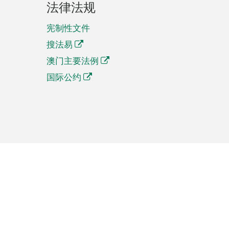
法律法规
宪制性文件
搜法易
澳门主要法例
国际公约