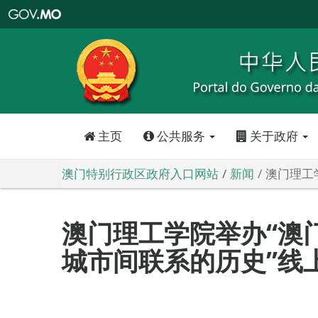
澳
门
特
别
行
政
区
政
府
入
口
网
站
主页
公共服务
关于政府
澳门特别行政区政府入口网站
新闻
澳门理工
澳门理工学院举办“澳
城市间联系的历史”线