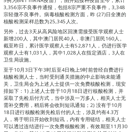
5例为BNT mRNA疫苗）；由开始接种疫苗至今，累计
3,356宗不良事件通报，包括8宗严重不良事件，3,348
宗轻微不良事件。病毒核酸检测方面，昨 (27)日全澳的
核酸检测采样总数为25,345人次。
另外，过去3天从高风险地区回澳需接受医学观察人士
新增200人，其中澳门居民40人，非澳门居民160人。
截至昨日，累计医学观察人士有52,871人，仍进行医学
观察人士有1,031人，其中1,028人在指定酒店，3人在
卫生局设施。
至于10月3日下午3时后至4日晚上9时前曾经自费进行
核酸检测人士，当时受到通关措施的中止影响未能通
关，卫生局会为上述人士提供一次免费核酸检测，现安
排如下：1) 上述人士曾于10月18日进行核酸检测，并
采取了先检后付方式，当中涉及一万多人，相关人士无
需补交费用，稍后将会收到短讯通知；2) 没有于10月
18日进行核酸检测先检后付的人士，涉及约有4.3万
人，将于明日开始收到短讯，内有专用链结，相关人士
可以透过连结进行一次免费核酸检测，有效期至11月30