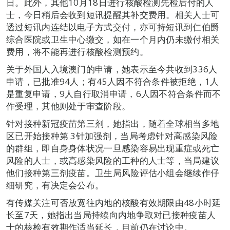
日。此外，其他10月18日进行核酸检测先检后付的人
士，今日稍后会收到短讯提醒其补交费用。相关人士可
透过短讯内连结以电子方式交付，亦可持短讯到仁伯爵
综合医院或卫生中心缴交，如在一个月内仍未缴付相关
费用，将不能再进行核酸检测预约。
关于外国人入境澳门的申请，她表示至今共收到336人
申请，已批准94人；有45人因不符合条件被拒绝，1人
是重复申请，9人自行取消申请，6人因不符合条件而不
作受理，其他则处于审查阶段。
针对接种新冠疫苗第三剂，她指出，随着全球相当多地
区已开始接种第 3针加强剂，当局考虑针对高感染风险
的群组，即自身身体状况一旦感染容易出现重症或死亡
风险的人士，或高感染风险的工种的人士等，当局建议
他们接种第三剂疫苗。卫生局风险评估小组会继续作仔
细研究，有决定会公布。
有传媒关注可否放宽往内地的核酸有效期限由48小时延
长至7天，她指出当局持续向内地争取对已接种疫苗人
士的核检有效期作适当延长，目前仍在讨论中。