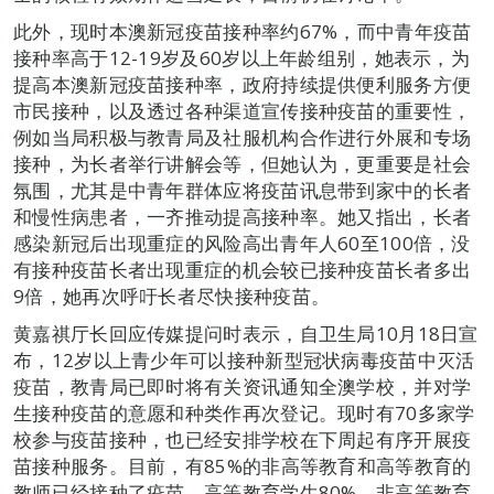
此外，现时本澳新冠疫苗接种率约67%，而中青年疫苗
接种率高于12-19岁及60岁以上年龄组别，她表示，为
提高本澳新冠疫苗接种率，政府持续提供便利服务方便
市民接种，以及透过各种渠道宣传接种疫苗的重要性，
例如当局积极与教青局及社服机构合作进行外展和专场
接种，为长者举行讲解会等，但她认为，更重要是社会
氛围，尤其是中青年群体应将疫苗讯息带到家中的长者
和慢性病患者，一齐推动提高接种率。她又指出，长者
感染新冠后出现重症的风险高出青年人60至100倍，没
有接种疫苗长者出现重症的机会较已接种疫苗长者多出
9倍，她再次呼吁长者尽快接种疫苗。
黄嘉祺厅长回应传媒提问时表示，自卫生局10月18日宣
布，12岁以上青少年可以接种新型冠状病毒疫苗中灭活
疫苗，教青局已即时将有关资讯通知全澳学校，并对学
生接种疫苗的意愿和种类作再次登记。现时有70多家学
校参与疫苗接种，也已经安排学校在下周起有序开展疫
苗接种服务。目前，有85%的非高等教育和高等教育的
教师已经接种了疫苗，高等教育学生80%，非高等教育