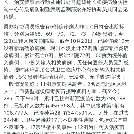
长、治安警察局行动及通讯处马超雄处长和疾病预防控
制中心传染病防制暨疾病监测部梁亦好协调员共同会见
传媒。
梁亦好协调员报告有6例确诊病人昨(27)日符合出院标
准，分别为第68、69、70、72、73、74例患者，今
(28)日转入康复期隔离。截至10月28日，已经连续19天
没有新增确诊病例。现时本澳累计77例新冠病毒肺炎确
诊病例，累计死亡0例，累计出院72例，60例为境外输
入病例，17例为输入相关病例，无任何医务人员受到感
染。现时路环高顶公共卫生临床中心有5例输入相关确
诊者，5位患者均病情稳定、无发烧、无呼吸道症状，
一般情况良好；11例康复期隔离者，2名高危地区入境
人士。而新型冠状病毒疫苗接种资料方面，截至今(
28）日下午4时，累计已接种新冠疫苗剂数为799,198
剂，已接种人数共有456,368人，其中仅接种第1剂有
108,777人，已接种第2剂有347,591人。另外，在过去
24小时，卫生局接获17宗不良事件通报，包括0宗严重
不良事件，17宗轻微不良事件（12例为国药灭活疫苗，