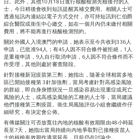
日。此外，其他10月18日進行核酸檢測先檢後付的人
士，今日稍後會收到短訊提醒其補交費用。相關人士可
透過短訊內連結以電子方式交付，亦可持短訊到仁伯爵
綜合醫院或衛生中心繳交，如在一個月內仍未繳付相關
費用，將不能再進行核酸檢測預約。
關於外國人入境澳門的申請，她表示至今共收到336人
申請，已批准94人；有45人因不符合條件被拒絕，1人
是重複申請，9人自行取消申請，6人因不符合條件而不
作受理，其他則處於審查階段。
針對接種新冠疫苗第三劑，她指出，隨著全球相當多地
區已開始接種第 3針加強劑，當局考慮針對高感染風險
的群組，即自身身體狀況一旦感染容易出現重症或死亡
風險的人士，或高感染風險的工種的人士等，當局建議
他們接種第三劑疫苗。衛生局風險評估小組會繼續作仔
細研究，有決定會公佈。
有傳媒關注可否放寬往內地的核酸有效期限由48小時延
長至7天，她指出當局持續向內地爭取對已接種疫苗人
士的核檢有效期作適當延長，目前仍在討論中。