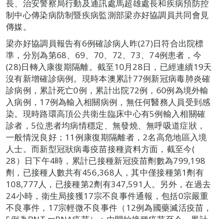
長、治安警察局行動及通訊處馬超雄處長和疾病預防控
制中心傳染病防制暨疾病監測部梁亦好協調員共同會見
傳媒。
梁亦好協調員報告有6例確診病人昨(27)日符合出院標
準，分別為第68、69、70、72、73、74例患者，今
(28)日轉入康復期隔離。截至10月28日，已經連續19天
沒有新增確診病例。現時本澳累計77例新冠病毒肺炎確
診病例，累計死亡0例，累計出院72例，60例為境外輸
入病例，17例為輸入相關病例，無任何醫務人員受到感
染。現時路環高頂公共衛生臨床中心有5例輸入相關確
診者，5位患者均病情穩定、無發燒、無呼吸道症狀，
一般情況良好；11例康復期隔離者，2名高危地區入境
人士。而新型冠狀病毒疫苗接種資料方面，截至今(
28）日下午4時，累計已接種新冠疫苗劑數為799,198
劑，已接種人數共有456,368人，其中僅接種第1劑有
108,777人，已接種第2劑有347,591人。另外，在過去
24小時，衛生局接獲17宗不良事件通報，包括0宗嚴重
不良事件，17宗輕微不良事件（12例為國藥滅活疫苗，