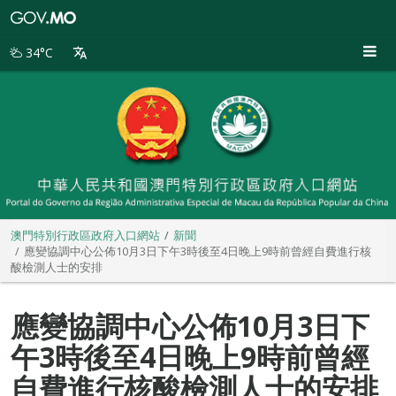
澳
門
特
34°C
別
行
政
區
政
府
入
口
網
站
澳門特別行政區政府入口網站
新聞
應變協調中心公佈10月3日下午3時後至4日晚上9時前曾經自費進行核
酸檢測人士的安排
應變協調中心公佈10月3日下
午3時後至4日晚上9時前曾經
自費進行核酸檢測人士的安排