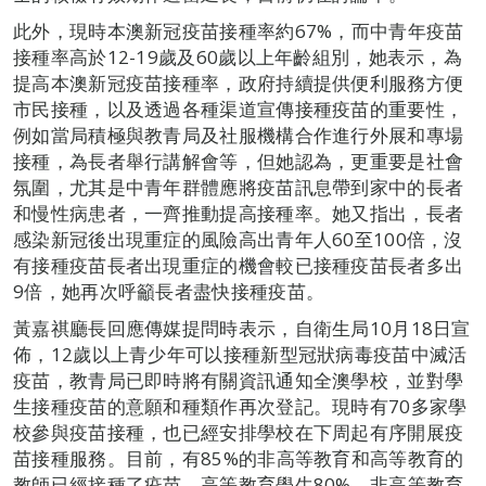
此外，現時本澳新冠疫苗接種率約67%，而中青年疫苗
接種率高於12-19歲及60歲以上年齡組別，她表示，為
提高本澳新冠疫苗接種率，政府持續提供便利服務方便
市民接種，以及透過各種渠道宣傳接種疫苗的重要性，
例如當局積極與教青局及社服機構合作進行外展和專場
接種，為長者舉行講解會等，但她認為，更重要是社會
氛圍，尤其是中青年群體應將疫苗訊息帶到家中的長者
和慢性病患者，一齊推動提高接種率。她又指出，長者
感染新冠後出現重症的風險高出青年人60至100倍，沒
有接種疫苗長者出現重症的機會較已接種疫苗長者多出
9倍，她再次呼籲長者盡快接種疫苗。
黃嘉祺廳長回應傳媒提問時表示，自衛生局10月18日宣
佈，12歲以上青少年可以接種新型冠狀病毒疫苗中滅活
疫苗，教青局已即時將有關資訊通知全澳學校，並對學
生接種疫苗的意願和種類作再次登記。現時有70多家學
校參與疫苗接種，也已經安排學校在下周起有序開展疫
苗接種服務。目前，有85%的非高等教育和高等教育的
教師已經接種了疫苗，高等教育學生80%，非高等教育