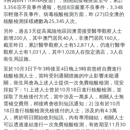
5例為BNT mRNA疫苗）；由開始接種疫苗至今，累計
3,356宗不良事件通報，包括8宗嚴重不良事件，3,348
宗輕微不良事件。病毒核酸檢測方面，昨 (27)日全澳的
核酸檢測採樣總數為25,345人次。
另外，過去3天從高風險地區回澳需接受醫學觀察人士
新增200人，其中澳門居民40人，非澳門居民160人。
截至昨日，累計醫學觀察人士有52,871人，仍進行醫學
觀察人士有1,031人，其中1,028人在指定酒店，3人在
衛生局設施。
至於10月3日下午3時後至4日晚上9時前曾經自費進行
核酸檢測人士，當時受到通關措施的中止影響未能通
關，衛生局會為上述人士提供一次免費核酸檢測，現安
排如下：1) 上述人士曾於10月18日進行核酸檢測，並
採取了先檢後付方式，當中涉及一萬多人，相關人士無
需補交費用，稍後將會收到短訊通知；2) 沒有於10月
18日進行核酸檢測先檢後付的人士，涉及約有4.3萬
人，將於明日開始收到短訊，內有專用鏈結，相關人士
可以透過連結進行一次免費核酸檢測，有效期至11月30