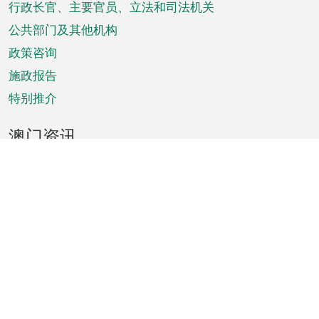
菜
行政长官、主要官员、立法和司法机关
单
公共部门及其他机构
政策咨询
施政报告
特别推介
澳门资讯
天气
交通
公众假期
文娱康体
城市资讯
澳门便览
统计数字