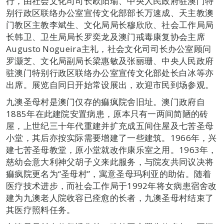
行，由社会文化司司长欧阳瑜、中央人民政府驻澳门特
别行政区联络办公室宣传文化部部长万速成、天主教澳
门教区主教李斌生、文化局局长穆欣欣、社会工作局局
长韩卫、卫生局局长罗奕龙及澳门戒毒康复协会主席
Augusto Nogueira主礼，社会文化司司长办公室顾问
罗灏芝、文化局副局长梁惠敏及张丽珊、中央人民政府
驻澳门特别行政区联络办公室宣传文化部处长白冰等亦
出席。展览自同日开始常设展出，欢迎市民到场参观。
九澳圣母村是澳门仅存的痲疯院舍旧址。澳门政府自
1885年在此建院安置病患，原本只有一两间简陋的砖
屋，上世纪三十年代重建并扩充成五间住屋及七苦圣母
小堂，其后亦按实际需要增建了一些建筑。1966年，兴
建七苦圣母教堂，原小堂就改作康乐室之用。1963年，
慈幼会意大利神父胡子义来此服务，与院友共同议决将
痲疯院更名为“圣母村”，寓意圣母玛利亚的助佑。随着
医疗技术进步，而社会工作局于1992年将女病患宿舍改
建为九澳老人院收容已痊愈的长者，九澳圣母村结束了
其医疗照料任务。