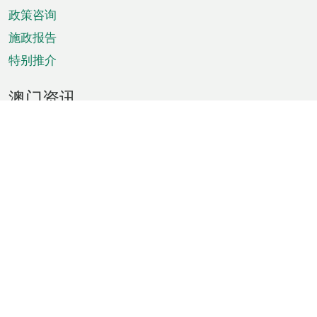
政策咨询
施政报告
特别推介
澳门资讯
天气
交通
公众假期
文娱康体
城市资讯
澳门便览
统计数字
公布告示