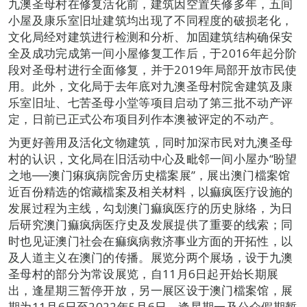
九澳圣母村在修复活化前，建筑因空置失修多年，五间
小屋及康乐室旧址建筑均出现了不同程度的破损老化，
文化局经对建筑进行检测和分析、加固建筑结构确保安
全及成功完成第一间小屋修复工作后，于2016年起分阶
段对圣母村进行全面修复，并于2019年局部开放市民使
用。此外，文化局于去年底对九澳圣母村院舍建筑及康
乐室旧址、七苦圣母小堂等项目启动了第三批不动产评
定，日前已正式公布项目列作本澳被评定的不动产。
为更好善用及活化文物建筑，同时加深市民对九澳圣母
村的认识，文化局在旧活动中心及毗邻一间小屋办“盼望
之地──澳门痳疯病院舍历史檔案展”，展出澳门檔案馆
近百份精选的馆藏檔案及相关材料，以痲疯医疗设施的
发展过程为主线，勾划澳门痲疯医疗的历史脉络，为日
后研究澳门痲疯病医疗史及发展提供了重要的线索；同
时也见证澳门社会在痲疯病救济事业方面的开拓性，以
及人道主义在澳门的传播。展览分两个展场，设于九澳
圣母村的部分为常设展览，自11月6日起开始长期展
出，逢星期三暂停开放，另一展区设于澳门檔案馆，展
期为11月6日至2022年5月6日，逢星期一及公众假期暂