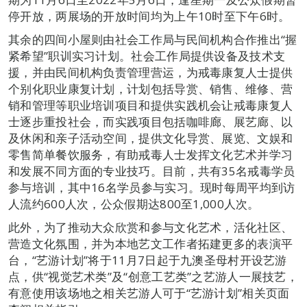
停开放，两展场的开放时间均为上午10时至下午6时。
其余的四间小屋则由社会工作局与民间机构合作推出“握
紧希望”职训实习计划。社会工作局提供设备及技术支
援，并由民间机构负责管理营运，为戒毒康复人士提供
个别化职业康复计划，计划包括导赏、销售、维修、营
销和管理等职业培训项目和提供实践机会让戒毒康复人
士逐步重投社会，而实践项目包括咖啡廊、展艺廊、以
及休闲和亲子活动空间，提供文化导赏、展览、文娱和
零售简单餐饮服务，有助戒毒人士发挥文化艺术并学习
和发展不同方面的专业技巧。目前，共有35名戒毒学员
参与培训，其中16名学员参与实习。现时每周平均到访
人流约600人次，公众假期达800至1,000人次。
此外，为了推动大众欣赏和参与文化艺术，活化社区、
营造文化氛围，并为本地艺文工作者拓建更多的表演平
台，“艺游计划”将于11月7日起于九澳圣母村开设艺游
点，供“视觉艺术类”及“创意工艺类”之艺游人一展技艺，
有意使用该场地之相关艺游人可于“艺游计划”相关页面