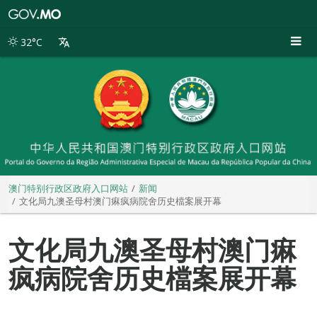
澳
门
特
32°C
别
行
政
区
政
府
入
口
网
站
澳门特别行政区政府入口网站
新闻
文化局九澳圣母村澳门痳疯病院舍历史檔案展开幕
文化局九澳圣母村澳门痳
疯病院舍历史檔案展开幕