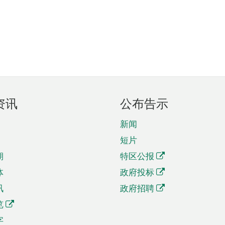
资讯
公布告示
新闻
短片
期
特区公报
体
政府投标
讯
政府招聘
览
字