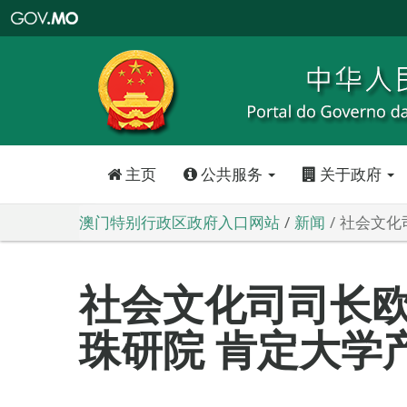
澳
门
特
别
行
政
区
政
府
入
口
网
站
主页
公共服务
关于政府
澳门特别行政区政府入口网站
新闻
社会文化
社会文化司司长
珠研院 肯定大学