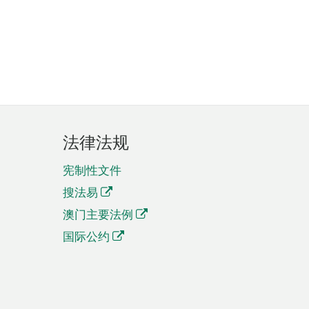
法律法规
宪制性文件
搜法易
澳门主要法例
国际公约