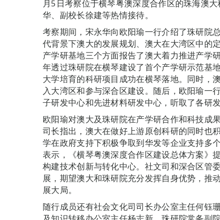
月5日考察位于横琴粤澳深度合作区的珠海澳大
华、副校长徐建等热情接待。
考察期间，宋永华向欧阳瑜一行介绍了珠研院
代背景下澳大的发展规划、澳大在大湾区中的
产学研基地三个方面报告了澳大着力推进产学
年透过珠研院在横琴建设了首个产学研示范基
大学培育的科研项目成功在横琴落地。同时，
入大湾区和参与深合区建设。随后，欧阳瑜一
子研发中心和先进材料研发中心，听取了各研
欧阳瑜对澳大及珠研院在产学研合作和科技成
司长指出，澳大在做好上游原创科研的同时也
学在政府支持下积极争取到华发等企业支持多
表示，《横琴粤澳深度合作区建设总体方案》
构建技术创新与转化中心。社文司和深合区管
展，期望澳大和珠研院充分发挥自身优势，推
展大局。
随行成员还有社会文化司司长办公室主任何钰
及知识转移办公室主任杨志新，珠研院常务副