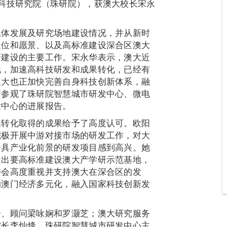
科技研究院（珠研院），获澳大校长宋永
总体发展及研究场地建设情况，并从新时
定位和愿景、以及高标准建设深合区澳大
研建设的主要工作。宋永华表示，澳大近
地，加速高科技研发和成果转化，已经有
澳大也正加快完善自身科技创新体系，融
行参观了珠研院智慧城市研发中心、微电
发中心的进展报告。
果转化取得的成果给予了高度认可。欧阳
积极开展中游对接市场的研发工作，对大
个具产业化前景的研发项目感到高兴。她
提出要高标准建设澳大产学研示范基地，
委会高度重视并支持澳大在深合区的发
动澳门经济多元化，融入国家科技创新发
珊、顾问梁咏娴和罗灏芝；澳大研究服务
院长李灿烽、珠研院智慧城市研发中心主