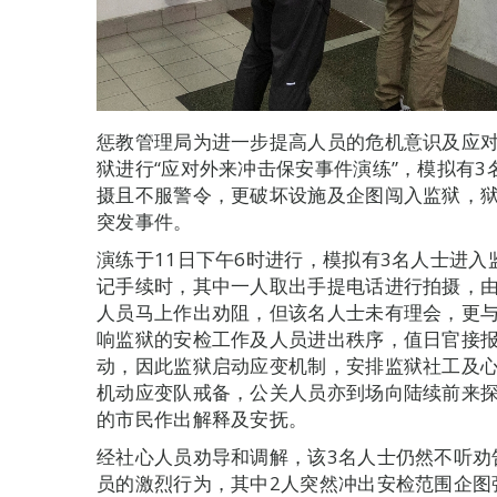
惩教管理局为进一步提高人员的危机意识及应对
狱进行“应对外来冲击保安事件演练”，模拟有
摄且不服警令，更破坏设施及企图闯入监狱，
突发事件。
演练于11日下午6时进行，模拟有3名人士进
记手续时，其中一人取出手提电话进行拍摄，
人员马上作出劝阻，但该名人士未有理会，更
响监狱的安检工作及人员进出秩序，值日官接报
动，因此监狱启动应变机制，安排监狱社工及
机动应变队戒备，公关人员亦到场向陆续前来
的市民作出解释及安抚。
经社心人员劝导和调解，该3名人士仍然不听劝
员的激烈行为，其中2人突然冲出安检范围企图