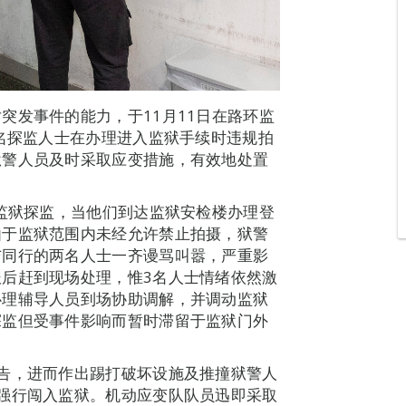
突发事件的能力，于11月11日在路环监
3名探监人士在办理进入监狱手续时违规拍
狱警人员及时采取应变措施，有效地处置
入监狱探监，当他们到达监狱安检楼办理登
由于监狱范围内未经允许禁止拍摄，狱警
与同行的两名人士一齐谩骂叫嚣，严重影
后赶到现场处理，惟3名人士情绪依然激
心理辅导人员到场协助调解，并调动监狱
探监但受事件影响而暂时滞留于监狱门外
告，进而作出踢打破坏设施及推撞狱警人
强行闯入监狱。机动应变队队员迅即采取