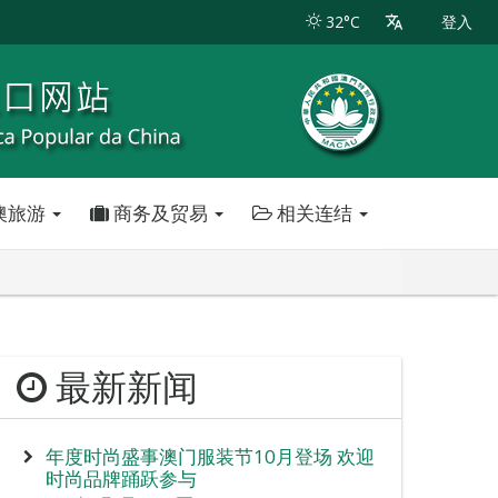
32°C
登入
澳旅游
商务及贸易
相关连结
最新新闻
年度时尚盛事澳门服装节10月登场 欢迎
时尚品牌踊跃参与