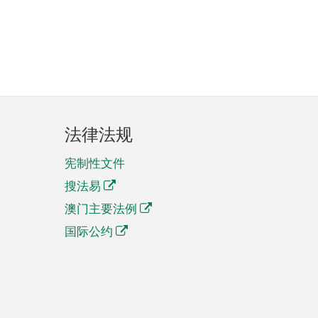
法律法规
宪制性文件
搜法易
澳门主要法例
国际公约