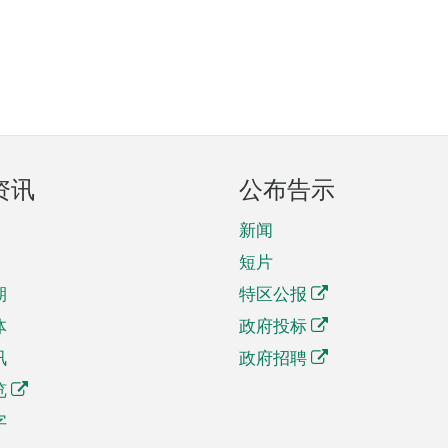
资讯
公布告示
新闻
短片
期
特区公报
体
政府投标
讯
政府招聘
览
字