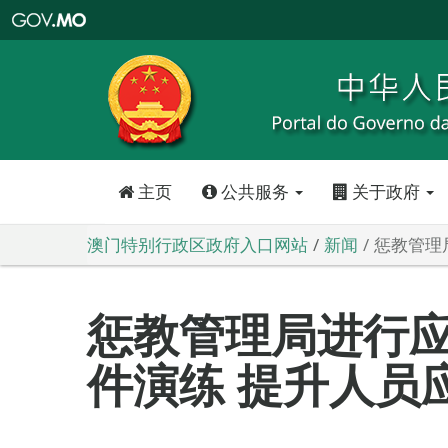
澳
门
特
别
行
政
区
政
府
入
口
网
站
主页
公共服务
关于政府
澳门特别行政区政府入口网站
新闻
惩教管理
惩教管理局进行
件演练 提升人员