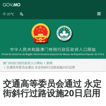
澳
门
特
31°C
别
行
政
区
政
府
入
口
网
站
澳门特别行政区政府入口网站
新闻
交通高等委员会通过 永定街斜行过路设施20日启用
交通高等委员会通过 永定
街斜行过路设施20日启用