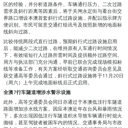
区的经验，并分析道路条件、车辆通行压力、二次过路
需求及斜行距离等因素后，将于关闸永定街与看台街交
界路口增设本澳首套斜行式过路设施，并配以指示牌方
便识别。市民可留意交通灯组讯号及按照新增的地面标
线斜向过路。
比较传统两段式直行过路，预期斜行式过路设施启用
后，能减少二次过路，在维持原有人车通行时间情况
下，有效缩短行人过路所需时间及提供额外过路空间。
局方与执法部门充分沟通，早前已联合完成现场模拟标
线等准备工作，有关方案经听取交通咨询委员会意见及
获交通高等委员会通过，斜行式过路设施将于11月20日
（周六）上午完成地面标线后正式启用。
全澳7行车隧道增涉水警示设施
此外，高等交通委员会同日亦通过于本澳低洼行车隧道
路面增加涉水线方案。因应本澳近年在台风和暴雨情况
下，多次出现因低洼行车隧道积水导致车辆通行时熄火
抛锚，甚至驾驶者被困车内的情况。交通事务局与市政