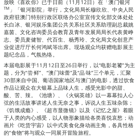
放映《喜欢你》已于日前（11月12日）在「澳门银河
TM
」「银河影院」举行，文化局局长穆欣欣、中央人民
政府驻澳门特别行政区联络办公室宣传文化部文体处处
长白冰、银河娱乐集团公共关系社区关系助理副总裁姚
嘉茵、文化咨询委员会教育及青年发展局局长代表黄峥
志、委员麦健智、代百生、杨秀玲、文化局文化创意产
业促进厅厅长何鸿斌等出席。现场观众均获赠电影展主
题纪念品，气氛热络。
本届电影展于11月12日至26日举行，以“电影老饕”为主
题，分为“尝‧鲜”、“澳门味蕾”及“品‧味”三个单元，汇聚
30部来自中国、葡语国家地区与澳门的电影，透过饮食
作品让观众在大银幕上品味人生，感受光影中的甜、
酸、苦、辣。《池塘》、《火锅英雄》以一幕幕扣人心
弦的生活故事讲述人生无奈之事，诉说人生五味杂陈；
《饥饿成瘾》、《超市显微镜》以及《记忆之屋》着眼
于人类的内心感受，以人物形象描绘各类喜悦哀愁；动
画片《吃货宇宙》以中式美食化身动画主角，各具性格
的“食物”将与观众一同展开冒险旅程。