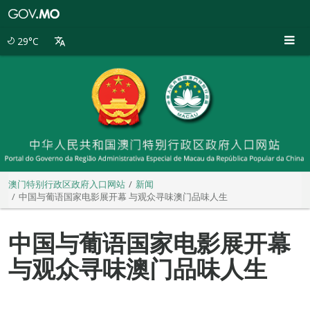
澳
门
特
29°C
别
行
政
区
政
府
入
口
网
站
澳门特别行政区政府入口网站
新闻
中国与葡语国家电影展开幕 与观众寻味澳门品味人生
中国与葡语国家电影展开幕
与观众寻味澳门品味人生