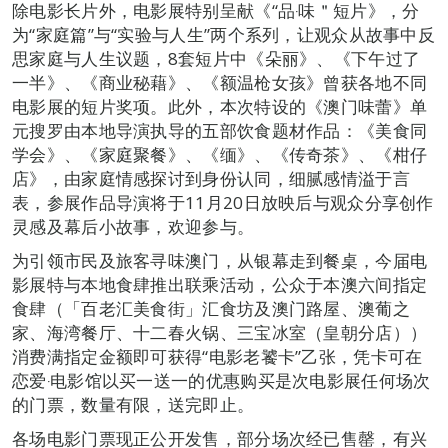
除电影长片外，电影展特别呈献《“品‧味＂短片》，分
为“家庭篇”与“实验与人生”两个系列，让观众从故事中反
思家庭与人生议题，8套短片中《朵丽》、《下午过了
一半》、《商业秘藉》、《额温枪女孩》曾获各地不同
电影展的短片奖项。此外，本次特设的《澳门味蕾》单
元搜罗由本地导演执导的五部饮食题材作品：《美食同
学会》、《家庭聚餐》、《缅》、《传奇茶》、《柑仔
店》，由家庭情感探讨到身份认同，细腻感情溢于言
表，参展作品导演将于11月20日放映后与观众分享创作
灵感及幕后小故事，欢迎参与。
为引领市民及旅客寻味澳门，从银幕走到餐桌，今届电
影展特与本地食肆推出联乘活动，公众于本澳六间指定
食肆（「百老汇美食街」汇食坊及澳门路屋、澳葡之
家、海湾餐厅、十二春火锅、三宝冰室（皇朝分店））
消费满指定金额即可获得“电影老饕卡”乙张，凭卡可在
恋爱‧电影馆以买一送一的优惠购买是次电影展任何场次
的门票，数量有限，送完即止。
各场电影门票现正公开发售，部分场次经已售罄，有兴